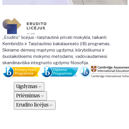
„Erudito“ licėjus – tarptautinė privati mokykla, taikanti
Kembridžo ir Tarptautinio bakalaureato (IB) programas.
Skiriame dėmesį mąstymo ugdymui, kūrybiškumui ir
šiuolaikiškiems mokymo metodams, vadovaudamiesi
skandinaviška integruoto ugdymo filosofija.
Ugdymas
Priėmimas
Erudito licėjus