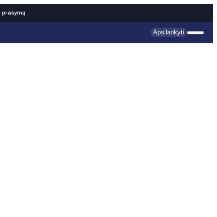
i prašymą
Apsilankyti