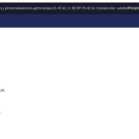
 į priešmokyklines–gimnazijos (0–10 kl.) ir IB DP (11–12 kl.) klases dar vyksta!
Pildyt
us.
,