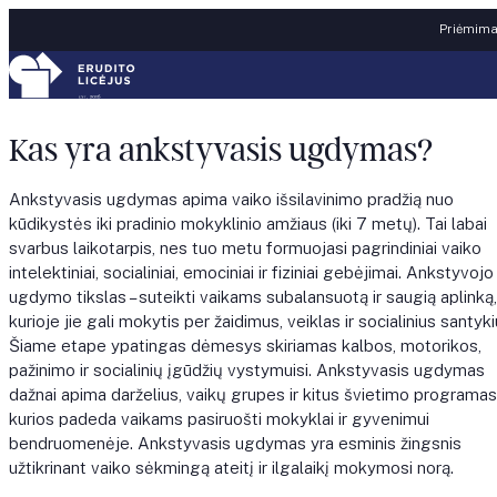
Skip to content
Priėmimas
Kas yra ankstyvasis ugdymas?
Ankstyvasis ugdymas apima vaiko išsilavinimo pradžią nuo
kūdikystės iki pradinio mokyklinio amžiaus (iki 7 metų). Tai labai
svarbus laikotarpis, nes tuo metu formuojasi pagrindiniai vaiko
intelektiniai, socialiniai, emociniai ir fiziniai gebėjimai. Ankstyvojo
ugdymo tikslas – suteikti vaikams subalansuotą ir saugią aplinką,
kurioje jie gali mokytis per žaidimus, veiklas ir socialinius santyki
Šiame etape ypatingas dėmesys skiriamas kalbos, motorikos,
pažinimo ir socialinių įgūdžių vystymuisi. Ankstyvasis ugdymas
dažnai apima darželius, vaikų grupes ir kitus švietimo programas
kurios padeda vaikams pasiruošti mokyklai ir gyvenimui
bendruomenėje. Ankstyvasis ugdymas yra esminis žingsnis
užtikrinant vaiko sėkmingą ateitį ir ilgalaikį mokymosi norą.