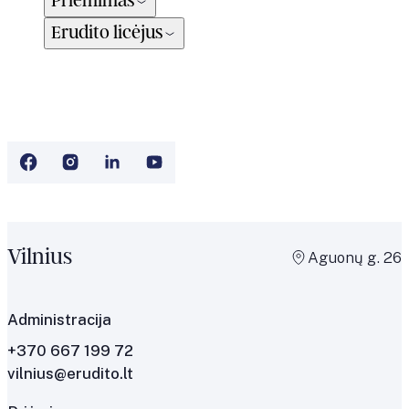
Priėmimas
Erudito licėjus
Vilnius
Aguonų g. 26
Administracija
+370 667 199 72
vilnius@erudito.lt