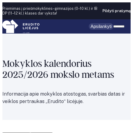
Skip to content
Priėmimas į priešmokyklines–gimnazijos (0–10 kl.) ir IB
Pildyti prašymą
DP (11–12 kl.) klases dar vyksta!
Apsilankyti
Mokyklos kalendorius
2025/2026 mokslo metams
Informacija apie mokyklos atostogas, svarbias datas ir
veiklos pertraukas „Erudito“ licėjuje.