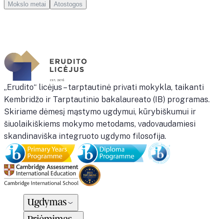
Mokslo metai
Atostogos
„Erudito“ licėjus – tarptautinė privati mokykla, taikanti
Kembridžo ir Tarptautinio bakalaureato (IB) programas.
Skiriame dėmesį mąstymo ugdymui, kūrybiškumui ir
šiuolaikiškiems mokymo metodams, vadovaudamiesi
skandinaviška integruoto ugdymo filosofija.
Ugdymas