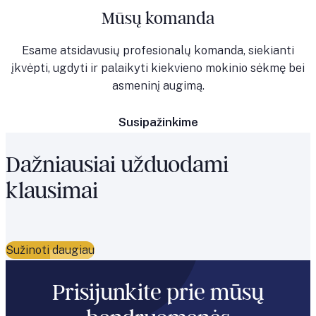
Mūsų komanda
Esame atsidavusių profesionalų komanda, siekianti
įkvėpti, ugdyti ir palaikyti kiekvieno mokinio sėkmę bei
asmeninį augimą.
Susipažinkime
Dažniausiai užduodami
klausimai
Sužinoti daugiau
Prisijunkite prie mūsų