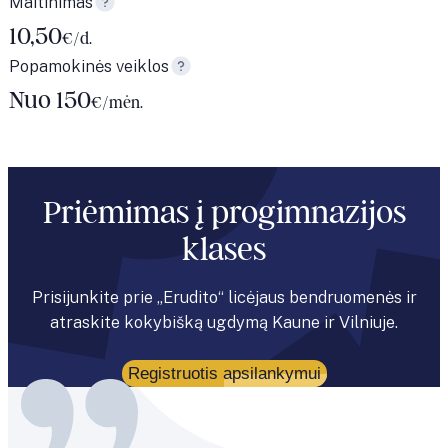
Maitinimas
10,50
€/d.
Popamokinės veiklos
Nuo 150
€/mėn.
Priėmimas į progimnazijos
klases
Prisijunkite prie „Erudito“ licėjaus bendruomenės ir
atraskite kokybišką ugdymą Kaune ir Vilniuje.
Registruotis apsilankymui