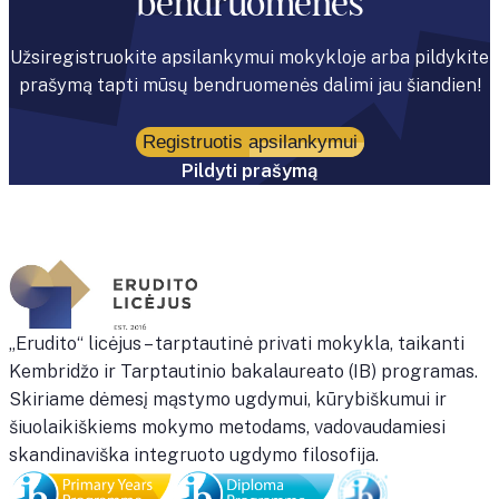
bendruomenės
Užsiregistruokite apsilankymui mokykloje arba pildykite
prašymą tapti mūsų bendruomenės dalimi jau šiandien!
Registruotis apsilankymui
Pildyti prašymą
„Erudito“ licėjus – tarptautinė privati mokykla, taikanti
Kembridžo ir Tarptautinio bakalaureato (IB) programas.
Skiriame dėmesį mąstymo ugdymui, kūrybiškumui ir
šiuolaikiškiems mokymo metodams, vadovaudamiesi
skandinaviška integruoto ugdymo filosofija.