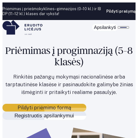
Skip to content
Priėmimas į priešmokyklines–gimnazijos (0–10 kl.) ir IB
Pildyti prašymą
DP (11–12 kl.) klases dar vyksta!
Apsilankyti
Priėmimas į progimnaziją (5-8
klasės)
Rinkitės pažangų mokymąsi nacionalinėse arba
tarptautinėse klasėse ir pasinaudokite galimybe žinias
išmėginti ir pritaikyti realiame pasaulyje.
Pildyti priėmimo formą
Registruotis apsilankymui