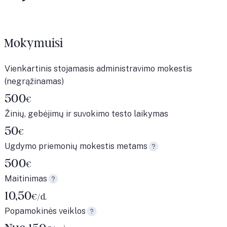
Mokymuisi
Vienkartinis stojamasis administravimo mokestis
(negrąžinamas)
500
€
Žinių, gebėjimų ir suvokimo testo laikymas
50
€
Ugdymo priemonių mokestis metams
500
€
Maitinimas
10,50
€/d.
Popamokinės veiklos