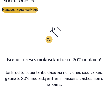
Nuo 150
€/mėn.
Plačiau apie veiklas
Broliai ir sesės mokosi kartu su -20% nuolaida!
Jei Erudito licėjų lanko daugiau nei vienas jūsų vaikas,
gaunate 20% nuolaidą antram ir visiems paskesniems
vaikams.