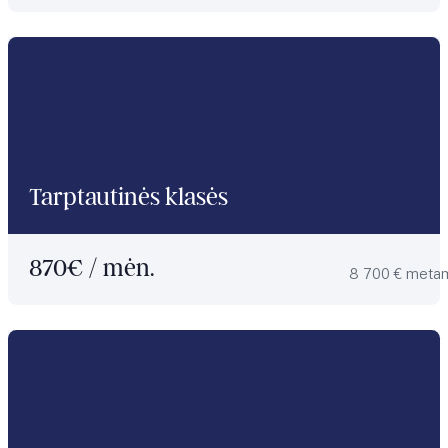
Tarptautinės klasės
870
€ / mėn.
8 700 € meta