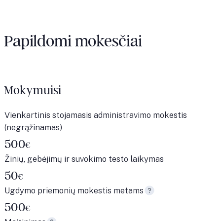
Papildomi mokesčiai
Mokymuisi
Vienkartinis stojamasis administravimo mokestis
(negrąžinamas)
500
€
Žinių, gebėjimų ir suvokimo testo laikymas
50
€
Ugdymo priemonių mokestis metams
500
€