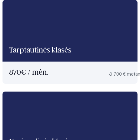
Tarptautinės klasės
870
€ / mėn.
8 700 € meta