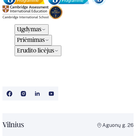
Ugdymas
Priėmimas
Erudito licėjus
Vilnius
Aguonų g. 26