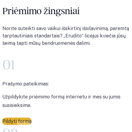
Priėmimo žingsniai
Norite suteikti savo vaikui išskirtinį išsilavinimą, paremtą
tarptautiniais standartais? „Erudito“ licėjus kviečia jūsų
šeimą tapti mūsų bendruomenės dalimi.
01
Prašymo pateikimas:
Užpildykite priėmimo formą internetu ir mes su jumis
susisieksime.
Pildyti formą