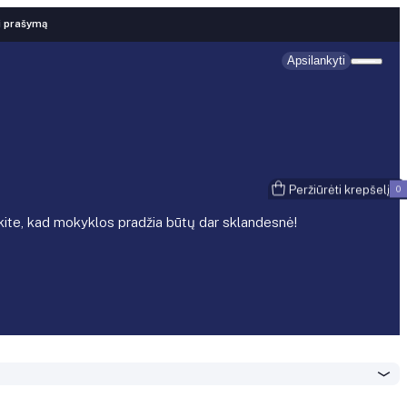
i prašymą
Apsilankyti
Peržiūrėti krepšelį
0
nkite, kad mokyklos pradžia būtų dar sklandesnė!