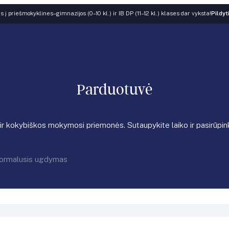
 į priešmokyklines–gimnazijos (0–10 kl.) ir IB DP (11–12 kl.) klases dar vyksta!
Pildyt
Parduotuvė
į ir kokybiškos mokymosi priemonės. Sutaupykite laiko ir pasirūpi
ormalusis ugdymas