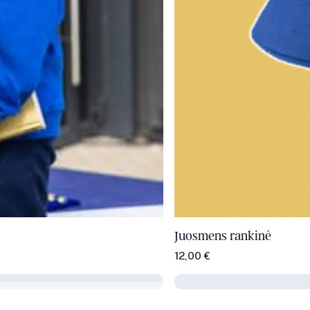
Juosmens rankinė
12,00
€
Į krepšelį