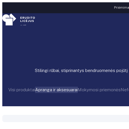
Skip to content
Priėmimas
Stilingi rūbai, stiprinantys bendruomenės pojūt
Visi produktai
Apranga ir aksesuarai
Mokymosi priemonės
Nef