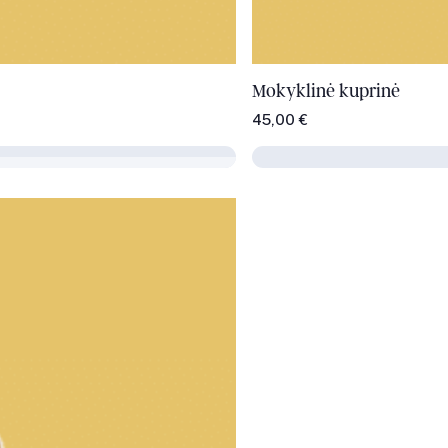
Mokyklinė kuprinė
45,00
€
Į krepšelį