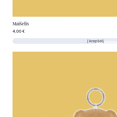
Maišelis
4,00
€
Į krepšelį
Į krepšelį