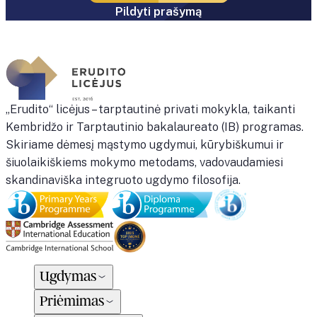
Pildyti prašymą
„Erudito“ licėjus – tarptautinė privati mokykla, taikanti
Kembridžo ir Tarptautinio bakalaureato (IB) programas.
Skiriame dėmesį mąstymo ugdymui, kūrybiškumui ir
šiuolaikiškiems mokymo metodams, vadovaudamiesi
skandinaviška integruoto ugdymo filosofija.
Ugdymas
Priėmimas