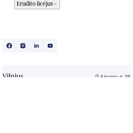
Erudito licėjus
Vilnius
Aguonų g. 26
Administracija
+370 667 199 72
vilnius@erudito.lt
Priėmimas