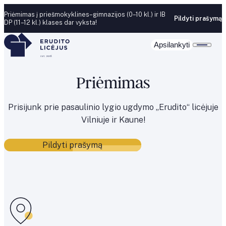
Skip to content
Priėmimas į priešmokyklines–gimnazijos (0–10 kl.) ir IB
Pildyti prašymą
DP (11–12 kl.) klases dar vyksta!
Apsilankyti
Priėmimas
Prisijunk prie pasaulinio lygio ugdymo „Erudito“ licėjuje
Vilniuje ir Kaune!
Pildyti prašymą