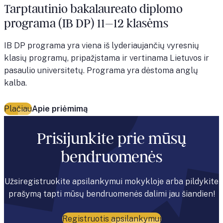
Tarptautinio bakalaureato diplomo
programa (IB DP) 11–12 klasėms
IB DP programa yra viena iš lyderiaujančių vyresnių
klasių programų, pripažįstama ir vertinama Lietuvos ir
pasaulio universitetų. Programa yra dėstoma anglų
kalba.
Plačiau
Apie priėmimą
Prisijunkite prie mūsų
bendruomenės
Užsiregistruokite apsilankymui mokykloje arba pildykite
prašymą tapti mūsų bendruomenės dalimi jau šiandien!
Registruotis apsilankymui