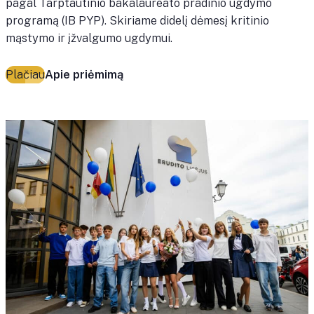
pagal Tarptautinio bakalaureato pradinio ugdymo
programą (IB PYP). Skiriame didelį dėmesį kritinio
mąstymo ir įžvalgumo ugdymui.
Plačiau
Apie priėmimą