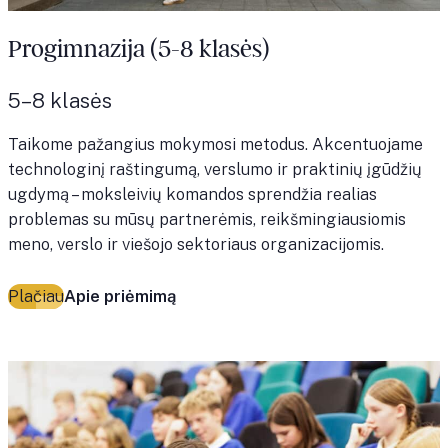
Progimnazija (5-8 klasės)
5–8 klasės
Taikome pažangius mokymosi metodus. Akcentuojame
technologinį raštingumą, verslumo ir praktinių įgūdžių
ugdymą – moksleivių komandos sprendžia realias
problemas su mūsų partnerėmis, reikšmingiausiomis
meno, verslo ir viešojo sektoriaus organizacijomis.
Plačiau
Apie priėmimą