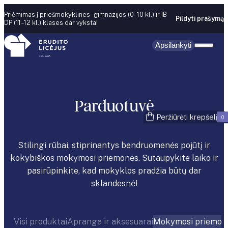
Skip to content
Priėmimas į priešmokyklines–gimnazijos (0–10 kl.) ir IB
Pildyti prašymą
DP (11–12 kl.) klases dar vyksta!
Apsilankyti
Parduotuvė
Peržiūrėti krepšelį
0
Stilingi rūbai, stiprinantys bendruomenės pojūtį ir
kokybiškos mokymosi priemonės. Sutaupykite laiko ir
pasirūpinkite, kad mokyklos pradžia būtų dar
sklandesnė!
Visi produktai
Apranga ir aksesuarai
Mokymosi priemon