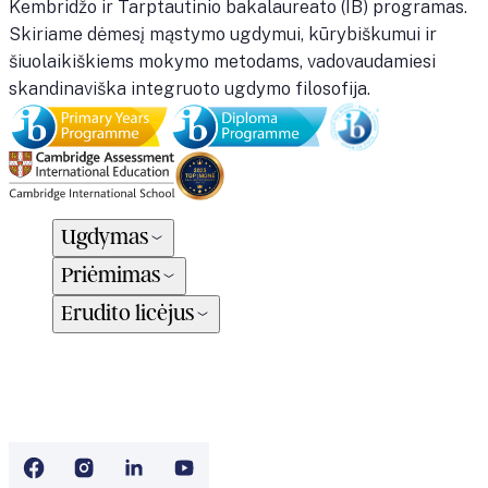
Kembridžo ir Tarptautinio bakalaureato (IB) programas.
Skiriame dėmesį mąstymo ugdymui, kūrybiškumui ir
šiuolaikiškiems mokymo metodams, vadovaudamiesi
skandinaviška integruoto ugdymo filosofija.
Ugdymas
Priėmimas
Erudito licėjus