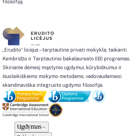
filosofiją.
„Erudito“ licėjus – tarptautinė privati mokykla, taikanti
Kembridžo ir Tarptautinio bakalaureato (IB) programas.
Skiriame dėmesį mąstymo ugdymui, kūrybiškumui ir
šiuolaikiškiems mokymo metodams, vadovaudamiesi
skandinaviška integruoto ugdymo filosofija.
Ugdymas