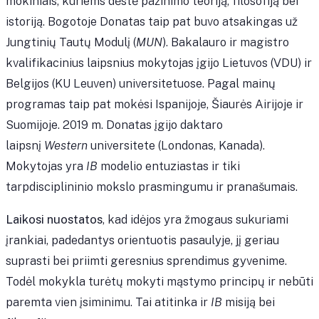
mokiniais, kuriems dėstė pažinimo teoriją, filosofiją bei
istoriją. Bogotoje Donatas taip pat buvo atsakingas už
Jungtinių Tautų Modulį (
MUN
). Bakalauro ir magistro
kvalifikacinius laipsnius mokytojas įgijo Lietuvos (VDU) ir
Belgijos (KU Leuven) universitetuose. Pagal mainų
programas taip pat mokėsi Ispanijoje, Šiaurės Airijoje ir
Suomijoje. 2019 m. Donatas įgijo daktaro
laipsnį
Western
universitete (Londonas, Kanada).
Mokytojas yra
IB
modelio entuziastas ir tiki
tarpdisciplininio mokslo prasmingumu ir pranašumais.
Laikosi nuostatos
, kad idėjos yra žmogaus sukuriami
įrankiai, padedantys orientuotis pasaulyje, jį geriau
suprasti bei priimti geresnius sprendimus gyvenime.
Todėl mokykla turėtų mokyti mąstymo principų ir nebūti
paremta vien įsiminimu. Tai atitinka ir
IB
misiją bei