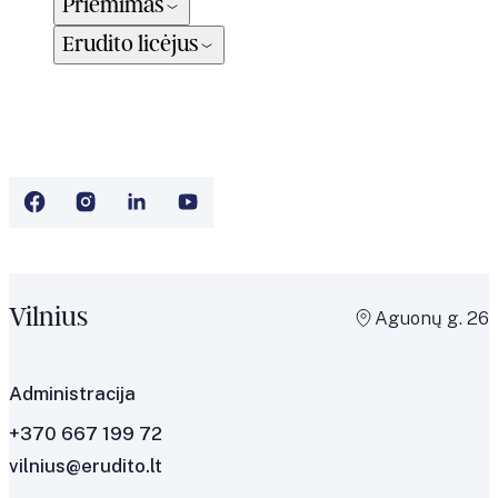
Priėmimas
Erudito licėjus
Vilnius
Aguonų g. 26
Administracija
+370 667 199 72
vilnius@erudito.lt