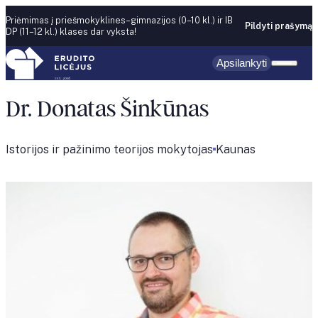
Skip to content
Priėmimas į priešmokyklines–gimnazijos (0–10 kl.) ir IB
Pildyti prašymą
DP (11–12 kl.) klases dar vyksta!
Apsilankyti
Dr. Donatas Šinkūnas
Istorijos ir pažinimo teorijos mokytojas
Kaunas