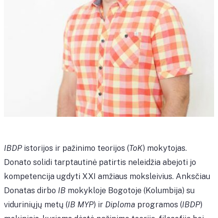
IBDP
istorijos ir pažinimo teorijos (
ToK
) mokytojas.
Donato solidi tarptautinė patirtis neleidžia abejoti jo
kompetencija ugdyti XXI amžiaus moksleivius. Anksčiau
Donatas dirbo
IB
mokykloje Bogotoje (Kolumbija) su
viduriniųjų metų (
IB MYP
) ir
Diploma
programos (
IBDP
)