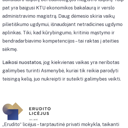
pat yra baigusi KTU ekonomikos bakalaurą ir verslo
administravimo magistrą. Daug dėmesio skiria vaikų
pilietiškumo ugdymui, išnaudojant netradicines ugdymo
aplinkas. Tiki, kad kūrybingumo, kritinio mąstymo ir
bendradarbiavimo kompetencijos – tai raktas į ateities
sėkmę.
Laikosi nuostatos
, jog kiekvienas vaikas yra neribotas
galimybes turinti Asmenybė, kuriai tik reikia parodyti
teisingą kelią, juo nukreipti ir suteikti galimybes veikti.
„Erudito“ licėjus – tarptautinė privati mokykla, taikanti