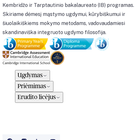
Kembridžo ir Tarptautinio bakalaureato (IB) programas.
Skiriame dėmesį mąstymo ugdymui, kūrybiškumui ir
šiuolaikiškiems mokymo metodams, vadovaudamiesi
skandinaviška integruoto ugdymo filosofija.
Ugdymas
Priėmimas
Erudito licėjus