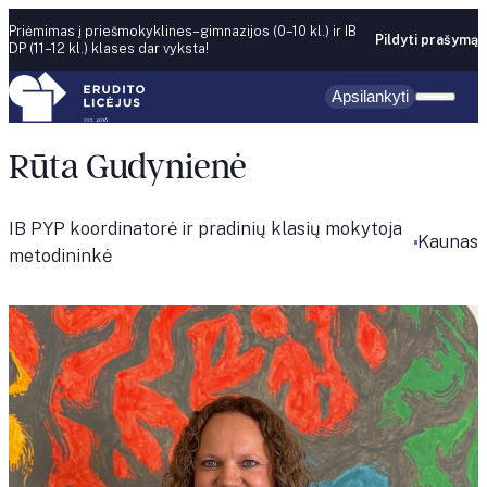
Skip to content
Priėmimas į priešmokyklines–gimnazijos (0–10 kl.) ir IB
Pildyti prašymą
DP (11–12 kl.) klases dar vyksta!
Apsilankyti
Rūta Gudynienė
IB PYP koordinatorė ir pradinių klasių mokytoja
Kaunas
metodininkė