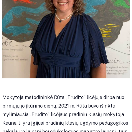
Mokytoja metodininkė Rūta „Erudito“ licėjuje dirba nuo
pirmųjų jo įkūrimo dienų. 2021 m. Rūta buvo išinkta
mylimiausia „Erudito“ licėjaus pradinių klasių mokytoja
Kaune. Ji yra įgijusi pradinių klasių ugdymo pedagogikos
bakalauro laipsnį bei edukologijos magistro laipsnį. Taip