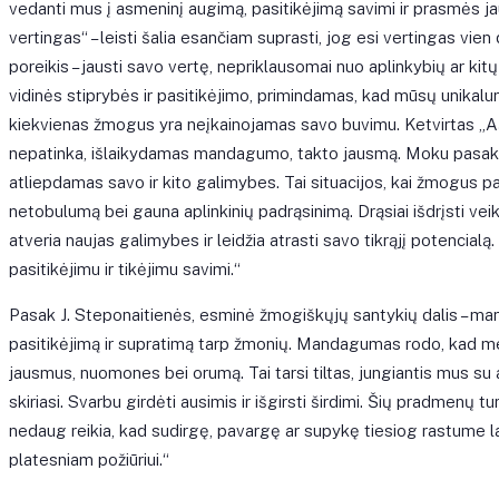
vedanti mus į asmeninį augimą, pasitikėjimą savimi ir prasmės 
vertingas“ – leisti šalia esančiam suprasti, jog esi vertingas vie
poreikis – jausti savo vertę, nepriklausomai nuo aplinkybių ar ki
vidinės stiprybės ir pasitikėjimo, primindamas, kad mūsų unikalu
kiekvienas žmogus yra neįkainojamas savo buvimu. Ketvirtas „Aš 
nepatinka, išlaikydamas mandagumo, takto jausmą. Moku pasaky
atliepdamas savo ir kito galimybes. Tai situacijos, kai žmogus p
netobulumą bei gauna aplinkinių padrąsinimą. Drąsiai išdrįsti veikti
atveria naujas galimybes ir leidžia atrasti savo tikrąjį potencialą
pasitikėjimu ir tikėjimu savimi.“
Pasak J. Steponaitienės, esminė žmogiškųjų santykių dalis – ma
pasitikėjimą ir supratimą tarp žmonių. Mandagumas rodo, kad me
jausmus, nuomones bei orumą. Tai tarsi tiltas, jungiantis mus su a
skiriasi. Svarbu girdėti ausimis ir išgirsti širdimi. Šių pradmenų 
nedaug reikia, kad sudirgę, pavargę ar supykę tiesiog rastume lai
platesniam požiūriui.“