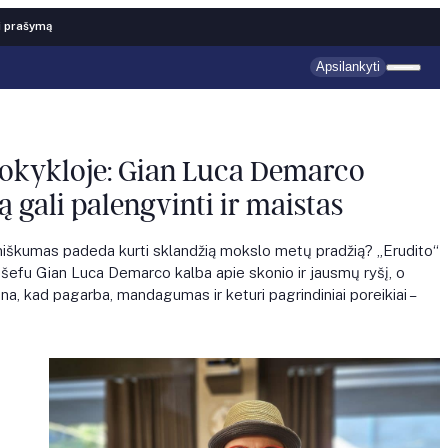
i prašymą
Apsilankyti
okykloje: Gian Luca Demarco
ą gali palengvinti ir maistas
niškumas padeda kurti sklandžią mokslo metų pradžią? „Erudito“
s šefu Gian Luca Demarco kalba apie skonio ir jausmų ryšį, o
a, kad pagarba, mandagumas ir keturi pagrindiniai poreikiai –