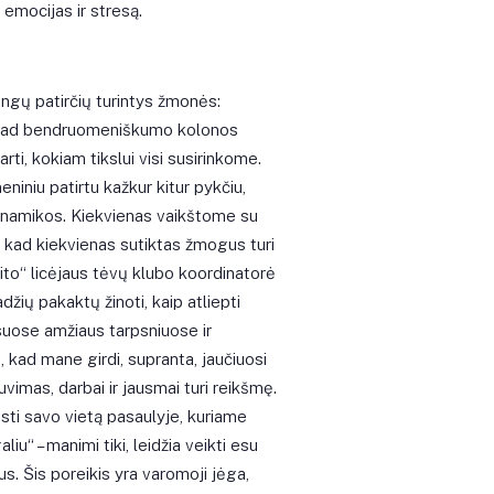
 emocijas ir stresą.
ingų patirčių turintys žmonės:
i, kad bendruomeniškumo kolonos
arti, kokiam tikslui visi susirinkome.
niniu patirtu kažkur kitur pykčiu,
dinamikos. Kiekvienas vaikštome su
, kad kiekvienas sutiktas žmogus turi
udito“ licėjaus tėvų klubo koordinatorė
džių pakaktų žinoti, kaip atliepti
isuose amžiaus tarpsniuose ir
, kad mane girdi, supranta, jaučiuosi
vimas, darbai ir jausmai turi reikšmę.
sti savo vietą pasaulyje, kuriame
u“ – manimi tiki, leidžia veikti esu
lus. Šis poreikis yra varomoji jėga,