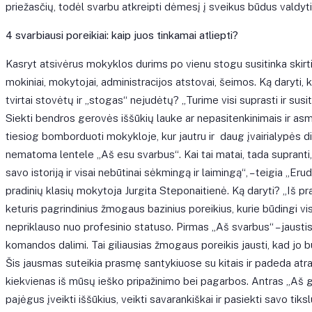
priežasčių, todėl svarbu atkreipti dėmesį į sveikus būdus valdyti
4 svarbiausi poreikiai: kaip juos tinkamai atliepti?
Kasryt atsivėrus mokyklos durims po vienu stogu susitinka skirt
mokiniai, mokytojai, administracijos atstovai, šeimos. Ką daryt
tvirtai stovėtų ir „stogas“ nejudėtų? „Turime visi suprasti ir susit
Siekti bendros gerovės iššūkių lauke ar nepasitenkinimais ir asme
tiesiog bomborduoti mokykloje, kur jautru ir daug įvairialypės 
nematoma lentele „Aš esu svarbus“. Kai tai matai, tada supranti
savo istoriją ir visai nebūtinai sėkmingą ir laimingą“, – teigia „Er
pradinių klasių mokytoja Jurgita Steponaitienė. Ką daryti? „Iš pra
keturis pagrindinius žmogaus bazinius poreikius, kurie būdingi v
nepriklauso nuo profesinio statuso. Pirmas „Aš svarbus“ – jaustis
komandos dalimi. Tai giliausias žmogaus poreikis jausti, kad jo bu
Šis jausmas suteikia prasmę santykiuose su kitais ir padeda atra
kiekvienas iš mūsų ieško pripažinimo bei pagarbos. Antras „Aš gali
pajėgus įveikti iššūkius, veikti savarankiškai ir pasiekti savo tiks