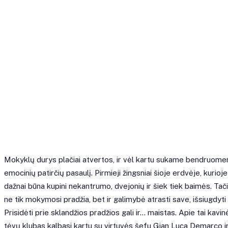
Mokyklų durys plačiai atvertos, ir vėl kartu sukame bendruomeni
emocinių patirčių pasaulį. Pirmieji žingsniai šioje erdvėje, kurio
dažnai būna kupini nekantrumo, dvejonių ir šiek tiek baimės. Tač
ne tik mokymosi pradžia, bet ir galimybė atrasti save, išsiugdyt
Prisidėti prie sklandžios pradžios gali ir… maistas. Apie tai kavi
tėvų klubas kalbasi kartu su virtuvės šefu Gian Luca Demarco i