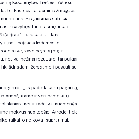
jausmą kasdienybė. Trečias „Aš esu
n dėl to, kad esi. Tai esminis žmogaus
tų nuomonės. Šis jausmas suteikia
mas ir savybės turi prasmę, ir kad
išdrįstu“ – pasakau tai, kas
ti „ne“, neįskaudindamas, o
arodo save, savo negalėjimą ir
, net kai nežinai rezultato, tai puikiai
. Tik išdrįsdami žengiame į pasaulį su
ndagumas. „Jis padeda kurti pagarbą,
s pripažįstame ir vertiname kitų
plinkiniais, net ir tada, kai nuomonės
turime mokytis nuo lopšio. Atrodo, tiek
ko taikai, o ne kovai, supratimui,