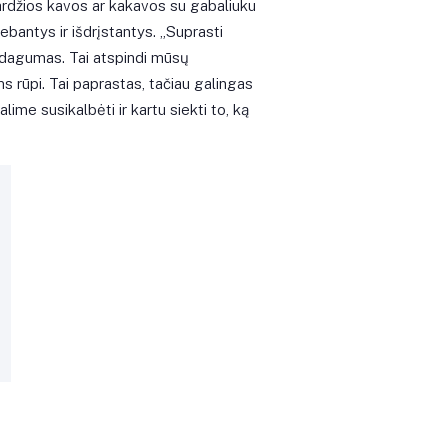
ardžios kavos ar kakavos su gabaliuku
ebantys ir išdrįstantys. „Suprasti
ndagumas. Tai atspindi mūsų
 rūpi. Tai paprastas, tačiau galingas
lime susikalbėti ir kartu siekti to, ką