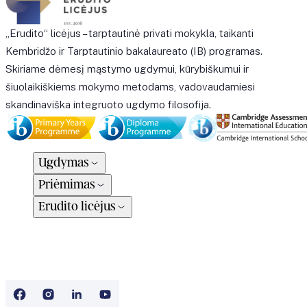
„Erudito“ licėjus – tarptautinė privati mokykla, taikanti
Kembridžo ir Tarptautinio bakalaureato (IB) programas.
Skiriame dėmesį mąstymo ugdymui, kūrybiškumui ir
šiuolaikiškiems mokymo metodams, vadovaudamiesi
skandinaviška integruoto ugdymo filosofija.
Ugdymas
Priėmimas
Erudito licėjus