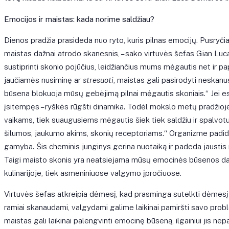
Emocijos ir maistas: kada norime saldžiau?
Dienos pradžia prasideda nuo ryto, kuris pilnas emocijų. Pusryčiai
maistas dažnai atrodo skanesnis, – sako virtuvės šefas Gian Luc
sustiprinti skonio pojūčius, leidžiančius mums mėgautis net ir papr
jaučiamės nusiminę ar
stresuoti
, maistas gali pasirodyti neskan
būsena blokuoja mūsų gebėjimą pilnai mėgautis skoniais.“ Jei esi 
įsitempęs – ryškės rūgšti dinamika. Todėl mokslo metų pradžio
vaikams, tiek suaugusiems mėgautis šiek tiek saldžiu ir spalvotu
šilumos, jaukumo akims, skonių receptoriams.“ Organizme padid
gamyba. Šis cheminis junginys gerina nuotaiką ir padeda jausti
Taigi maisto skonis yra neatsiejama mūsų emocinės būsenos dalis
kulinarijoje, tiek asmeniniuose valgymo įpročiuose.
Virtuvės šefas atkreipia dėmesį, kad prasminga sutelkti dėmesį į
ramiai skanaudami, valgydami galime laikinai pamiršti savo probl
maistas gali laikinai palengvinti emocinę būseną, ilgainiui jis ne