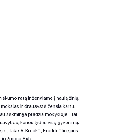
škumo ratą ir žengiame į naują žinių,
je mokslas ir draugystė žengia kartu,
iau sėkminga pradžia mokykloje – tai
i savybes, kurios lydės visą gyvenimą.
nėje „Take A Break“ „Erudito“ licėjaus
r jo žmona Egle.