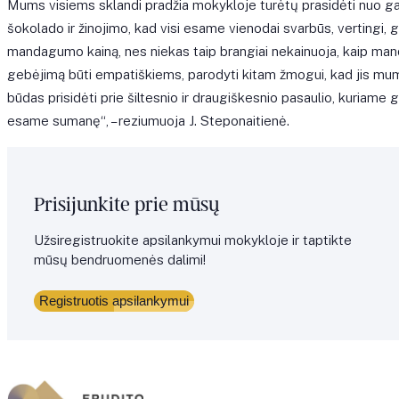
Mums visiems sklandi pradžia mokykloje turėtų prasidėti nuo g
šokolado ir žinojimo, kad visi esame vienodai svarbūs, vertingi, g
mandagumo kainą, nes niekas taip brangiai nekainuoja, kaip ma
gebėjimą būti empatiškiems, parodyti kitam žmogui, kad jis mums
būdas prisidėti prie šiltesnio ir draugiškesnio pasaulio, kuriame ga
esame sumanę“, – reziumuoja J. Steponaitienė.
Prisijunkite prie mūsų
Užsiregistruokite apsilankymui mokykloje ir taptikte
mūsų bendruomenės dalimi!
Registruotis apsilankymui