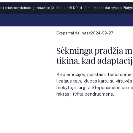
 į priešmokyklines–gimnazijos (0–10 kl.) ir IB DP (11–12 kl.) klases dar vyksta!
Pildyt
Ekspertai dalinasi
2024-09-27
Sėkminga pradžia m
tikina, kad adaptacij
Kaip emocijos, maistas ir bendruome
licėjaus tėvų klubas kartu su virtuvė
mokytoja Jurgita Steponaitienė primen
raktas į tvirtą bendruomenę.