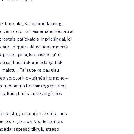
? Ir ne tik. „Kai esame laimingi,
a Demarco. – Ši teigiama emocija gali
astais patiekalais. Ir priešingai, jei
us arba nepatrauklus, nes emocinė
piktas, jausi, kad viskas sūru,
je Gian Luca rekomenduoja tiek
 maistu. „Tai suteiks daugiau
ės serotonino – laimės hormono –
s ramesniems bei laimingesniems.
, kurią būtina atsižvelgti tiek
 maistą, jo skonį ir tekstūrą, nes
emas ar įtampą. Vis dėlto, nors
padeda išspręsti tikrųjų streso