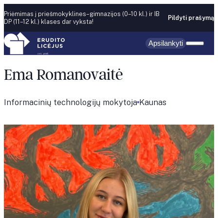
Skip to content
Priėmimas į priešmokyklines–gimnazijos (0–10 kl.) ir IB
Pildyti prašymą
DP (11–12 kl.) klases dar vyksta!
Apsilankyti
Ema Romanovaitė
Informacinių technologijų mokytoja
Kaunas