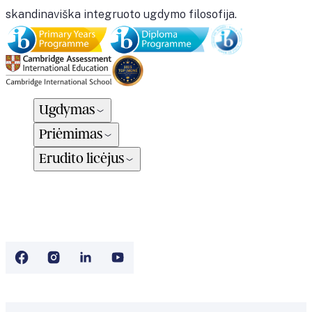
skandinaviška integruoto ugdymo filosofija.
Ugdymas
Priėmimas
Erudito licėjus