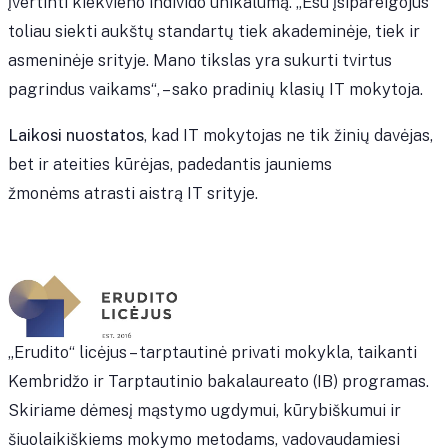
įvertinti kiekvieno individo unikalumą. „Esu įsipareigojus
toliau siekti aukštų standartų tiek akademinėje, tiek ir
asmeninėje srityje. Mano tikslas yra sukurti tvirtus
pagrindus vaikams“, – sako pradinių klasių IT mokytoja.
Laikosi nuostatos
, kad IT mokytojas ne tik žinių davėjas,
bet ir ateities kūrėjas, padedantis jauniems
žmonėms atrasti aistrą IT srityje.
„Erudito“ licėjus – tarptautinė privati mokykla, taikanti
Kembridžo ir Tarptautinio bakalaureato (IB) programas.
Skiriame dėmesį mąstymo ugdymui, kūrybiškumui ir
šiuolaikiškiems mokymo metodams, vadovaudamiesi