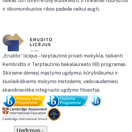
vaikas turi turėti erdvę atsiskleisti, o tinkamai nubrėžtos
ir iškomunikuotos ribos padeda vaikui augti.
„Erudito“ licėjus – tarptautinė privati mokykla, taikanti
Kembridžo ir Tarptautinio bakalaureato (IB) programas.
Skiriame dėmesį mąstymo ugdymui, kūrybiškumui ir
šiuolaikiškiems mokymo metodams, vadovaudamiesi
skandinaviška integruoto ugdymo filosofija.
Ugdymas