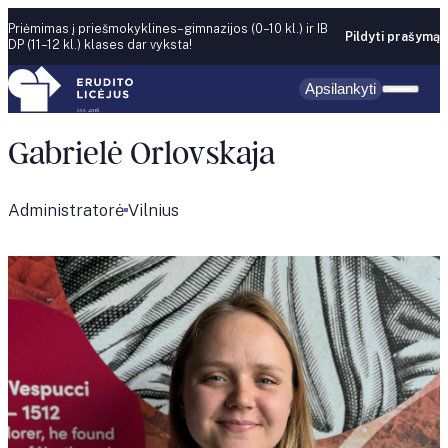
Skip to content
Priėmimas į priešmokyklines–gimnazijos (0–10 kl.) ir IB
Pildyti prašymą
DP (11–12 kl.) klases dar vyksta!
Apsilankyti
Gabrielė Orlovskaja
Administratorė
Vilnius