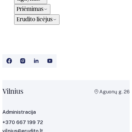
Priėmimas
Erudito licėjus
Vilnius
Aguonų g. 26
Administracija
+370 667 199 72
vilnius@erudito.lt