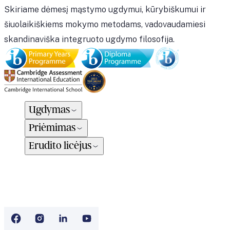
Skiriame dėmesį mąstymo ugdymui, kūrybiškumui ir
šiuolaikiškiems mokymo metodams, vadovaudamiesi
skandinaviška integruoto ugdymo filosofija.
Ugdymas
Priėmimas
Erudito licėjus