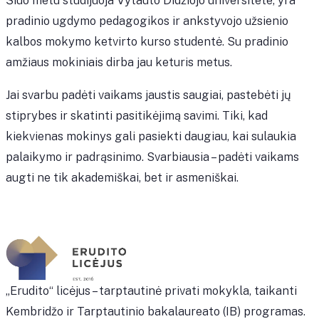
Šiuo metu studijuoja Vytauto Didžiojo universitete, yra
pradinio ugdymo pedagogikos ir ankstyvojo užsienio
kalbos mokymo ketvirto kurso studentė. Su pradinio
amžiaus mokiniais dirba jau keturis metus.
Jai svarbu padėti vaikams jaustis saugiai, pastebėti jų
stiprybes ir skatinti pasitikėjimą savimi. Tiki, kad
kiekvienas mokinys gali pasiekti daugiau, kai sulaukia
palaikymo ir padrąsinimo. Svarbiausia – padėti vaikams
augti ne tik akademiškai, bet ir asmeniškai.
„Erudito“ licėjus – tarptautinė privati mokykla, taikanti
Kembridžo ir Tarptautinio bakalaureato (IB) programas.