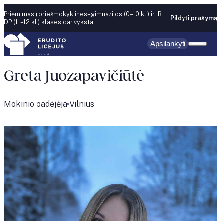
Skip to content
Priėmimas į priešmokyklines–gimnazijos (0–10 kl.) ir IB
Pildyti prašymą
DP (11–12 kl.) klases dar vyksta!
Apsilankyti
Greta Juozapavičiūtė
Mokinio padėjėja
Vilnius