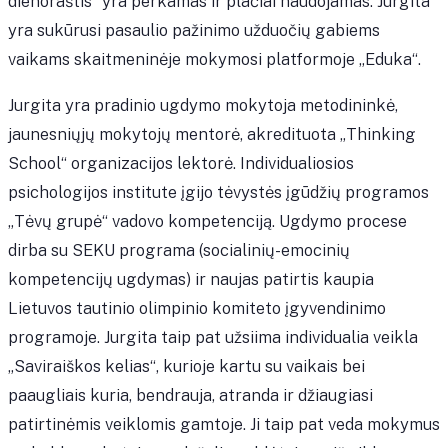
dienoraštis“ yra perkamas ir plačiai naudojamas. Jurgita
yra sukūrusi pasaulio pažinimo užduočių gabiems
vaikams skaitmeninėje mokymosi platformoje „Eduka“.
Jurgita yra pradinio ugdymo mokytoja metodininkė,
jaunesniųjų mokytojų mentorė, akredituota „Thinking
School“ organizacijos lektorė. Individualiosios
psichologijos institute įgijo tėvystės įgūdžių programos
„Tėvų grupė“ vadovo kompetenciją. Ugdymo procese
dirba su SEKU programa (socialinių-emocinių
kompetencijų ugdymas) ir naujas patirtis kaupia
Lietuvos tautinio olimpinio komiteto įgyvendinimo
programoje. Jurgita taip pat užsiima individualia veikla
„Saviraiškos kelias“, kurioje kartu su vaikais bei
paaugliais kuria, bendrauja, atranda ir džiaugiasi
patirtinėmis veiklomis gamtoje. Ji taip pat veda mokymus