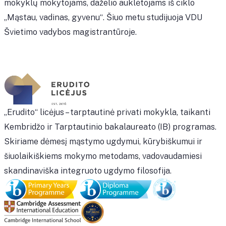
mokyklų mokytojams, daželio auklėtojams iš ciklo
„Mąstau, vadinas, gyvenu“. Šiuo metu studijuoja VDU
Švietimo vadybos magistrantūroje.
„Erudito“ licėjus – tarptautinė privati mokykla, taikanti
Kembridžo ir Tarptautinio bakalaureato (IB) programas.
Skiriame dėmesį mąstymo ugdymui, kūrybiškumui ir
šiuolaikiškiems mokymo metodams, vadovaudamiesi
skandinaviška integruoto ugdymo filosofija.