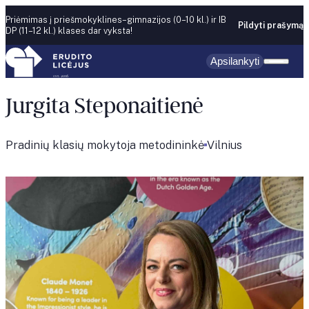
Skip to content
Priėmimas į priešmokyklines–gimnazijos (0–10 kl.) ir IB
Pildyti prašymą
DP (11–12 kl.) klases dar vyksta!
Apsilankyti
Jurgita Steponaitienė
Pradinių klasių mokytoja metodininkė
Vilnius