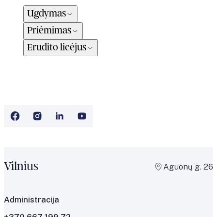
Ugdymas
Priėmimas
Erudito licėjus
Vilnius
Aguonų g. 26
Administracija
+370 667 199 72