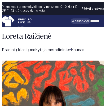
Skip to content
Priėmimas į priešmokyklines–gimnazijos (0–10 kl.) ir IB
Pildyti prašymą
DP (11–12 kl.) klases dar vyksta!
Apsilankyti
Loreta Raižienė
Pradinių klasių mokytoja metodininkė
Kaunas