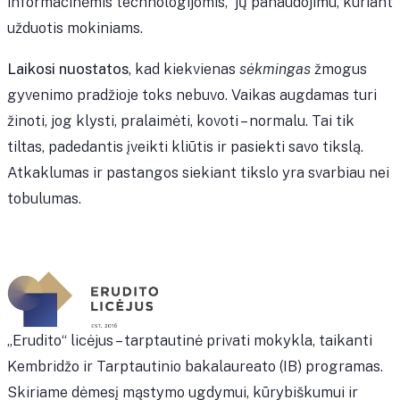
informacinėmis technologijomis, jų panaudojimu, kuriant
užduotis mokiniams.
Laikosi nuostatos
, kad kiekvienas
sėkmingas
žmogus
gyvenimo pradžioje toks nebuvo. Vaikas augdamas turi
žinoti, jog klysti, pralaimėti, kovoti – normalu. Tai tik
tiltas, padedantis įveikti kliūtis ir pasiekti savo tikslą.
Atkaklumas ir pastangos siekiant tikslo yra svarbiau nei
tobulumas.
„Erudito“ licėjus – tarptautinė privati mokykla, taikanti
Kembridžo ir Tarptautinio bakalaureato (IB) programas.
Skiriame dėmesį mąstymo ugdymui, kūrybiškumui ir