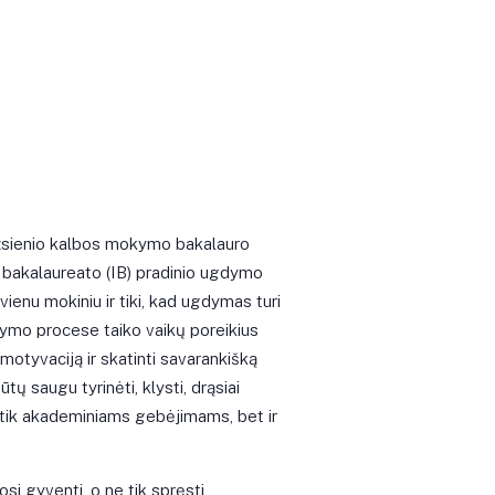
žsienio kalbos mokymo bakalauro
io bakalaureato (IB) pradinio ugdymo
enu mokiniu ir tiki, kad ugdymas turi
dymo procese taiko vaikų poreikius
 motyvaciją ir skatinti savarankišką
tų saugu tyrinėti, klysti, drąsiai
 tik akademiniams gebėjimams, bet ir
osi gyventi, o ne tik spręsti