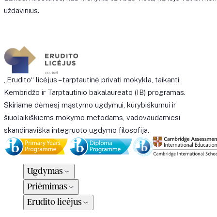
uždavinius.
„Erudito“ licėjus – tarptautinė privati mokykla, taikanti
Kembridžo ir Tarptautinio bakalaureato (IB) programas.
Skiriame dėmesį mąstymo ugdymui, kūrybiškumui ir
šiuolaikiškiems mokymo metodams, vadovaudamiesi
skandinaviška integruoto ugdymo filosofija.
Ugdymas
Priėmimas
Erudito licėjus