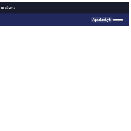
i prašymą
Apsilankyti