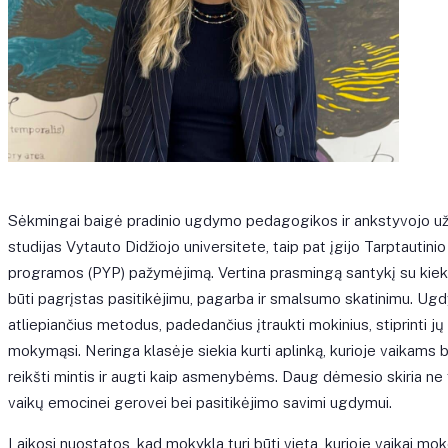
Sėkmingai baigė pradinio ugdymo pedagogikos ir ankstyvojo u
studijas Vytauto Didžiojo universitete, taip pat įgijo Tarptautin
programos (PYP) pažymėjimą. Vertina prasmingą santykį su kiekvi
būti pagrįstas pasitikėjimu, pagarba ir smalsumo skatinimu. Ug
atliepiančius metodus, padedančius įtraukti mokinius, stiprinti jų
mokymąsi. Neringa klasėje siekia kurti aplinką, kurioje vaikams bū
reikšti mintis ir augti kaip asmenybėms. Daug dėmesio skiria ne
vaikų emocinei gerovei bei pasitikėjimo savimi ugdymui.
Laikosi nuostatos, kad mokykla turi būti vieta, kurioje vaikai mok