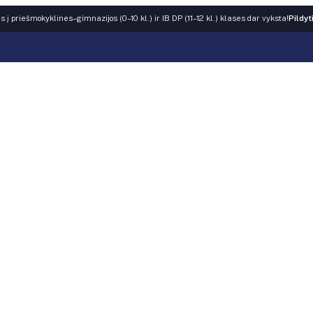
 į priešmokyklines–gimnazijos (0–10 kl.) ir IB DP (11–12 kl.) klases dar vyksta!
Pildyt