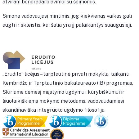
atviram bendradarbiavimui su šeimomis.
Simona vadovaujasi mintimis, jog kiekvienas vaikas gali
augti ir skleistis, kai šalia yra jį palaikantys suaugusieji.
„Erudito“ licėjus – tarptautinė privati mokykla, taikanti
Kembridžo ir Tarptautinio bakalaureato (IB) programas.
Skiriame dėmesį mąstymo ugdymui, kūrybiškumui ir
šiuolaikiškiems mokymo metodams, vadovaudamiesi
skandinaviška integruoto ugdymo filosofija.