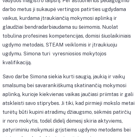
vadybos magistro laipsnį. Per aštuonerius pedagoginio
darbo metus ji sukaupė vertingos patirties ugdydama
vaikus, kurdama įtraukiančią mokymosi aplinką ir
glaudžiai bendradarbiaudama su šeimomis. Nuolat
tobulina profesines kompetencijas, domisi šiuolaikiniais
ugdymo metodais, STEAM veiklomis ir įtraukiuoju
ugdymu. Simona turi vyresniosios mokytojos
kvalifikaciją.
Savo darbe Simona siekia kurti saugią, jaukią ir vaikų
smalsumą bei savarankiškumą skatinančią mokymosi
aplinką, kurioje kiekvienas vaikas jaučiasi priimtas ir gali
atskleisti savo stiprybes. Ji tiki, kad pirmieji mokslo metai
turėtų būti kupini atradimų džiaugsmo, sėkmės patirčių
ir noro mokytis, todėl didelį dėmesį skiria aktyviems,
patyriminiu mokymusi grįstiems ugdymo metodams bei