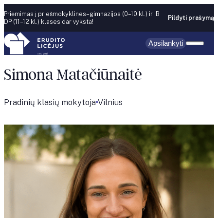
Skip to content
Priėmimas į priešmokyklines–gimnazijos (0–10 kl.) ir IB
Pildyti prašymą
DP (11–12 kl.) klases dar vyksta!
Apsilankyti
Simona Matačiūnaitė
Pradinių klasių mokytoja
Vilnius