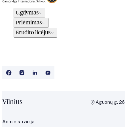
Ugdymas
Priėmimas
Erudito licėjus
Vilnius
Aguonų g. 26
Administracija