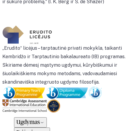
ir sukūrė problemą.“ (I. K. Berg ir S. de Shazer)
„Erudito“ licėjus – tarptautinė privati mokykla, taikanti
Kembridžo ir Tarptautinio bakalaureato (IB) programas.
Skiriame dėmesį mąstymo ugdymui, kūrybiškumui ir
šiuolaikiškiems mokymo metodams, vadovaudamiesi
skandinaviška integruoto ugdymo filosofija.
Ugdymas