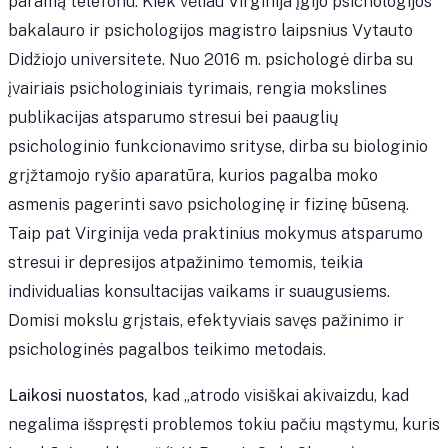
paramą telefonu. Kiek vėliau Virginija įgijo psichologijos
bakalauro ir psichologijos magistro laipsnius Vytauto
Didžiojo universitete. Nuo 2016 m. psichologė dirba su
įvairiais psichologiniais tyrimais, rengia mokslines
publikacijas atsparumo stresui bei paauglių
psichologinio funkcionavimo srityse, dirba su biologinio
grįžtamojo ryšio aparatūra, kurios pagalba moko
asmenis pagerinti savo psichologinę ir fizinę būseną.
Taip pat Virginija veda praktinius mokymus atsparumo
stresui ir depresijos atpažinimo temomis, teikia
individualias konsultacijas vaikams ir suaugusiems.
Domisi mokslu grįstais, efektyviais savęs pažinimo ir
psichologinės pagalbos teikimo metodais.
Laikosi nuostatos,
kad „atrodo visiškai akivaizdu, kad
negalima išspręsti problemos tokiu pačiu mąstymu, kuris