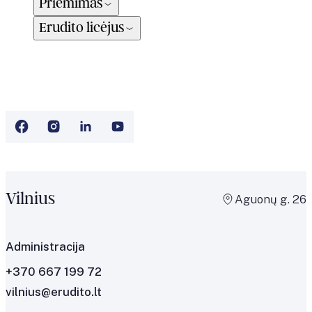
Priėmimas
Erudito licėjus
Vilnius
Aguonų g. 26
Administracija
+370 667 199 72
vilnius@erudito.lt