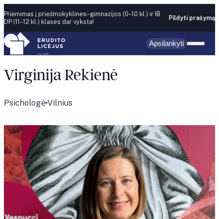
Skip to content
Priėmimas į priešmokyklines–gimnazijos (0–10 kl.) ir IB
Pildyti prašymą
DP (11–12 kl.) klases dar vyksta!
Apsilankyti
Virginija Rekienė
Psichologė
Vilnius