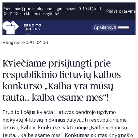
Skip to content
Priėmimas į priešmokyklines–gimnazijos (0–10 kl.) ir IB
Pildyti prašymą
DP (11–12 kl.) klases dar vyksta!
Apsilankyti
Renginiai
2026-02-06
Kviečiame prisijungti prie
respublikinio lietuvių kalbos
konkurso „Kalba yra mūsų
tauta… kalba esame mes“!
Erudito licėjus kviečia Lietuvos bendrojo ugdymo
mokyklų 4 klasių mokinius dalyvauti respublikiniame
lietuvių kalbos konkurse–viktorinoje „Kalba yra mūsų
tauta… kalba esame mes“. Konkursas skirtas knygnešio