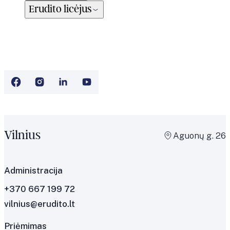
Erudito licėjus
Vilnius
Aguonų g. 26
Administracija
+370 667 199 72
vilnius@erudito.lt
Priėmimas