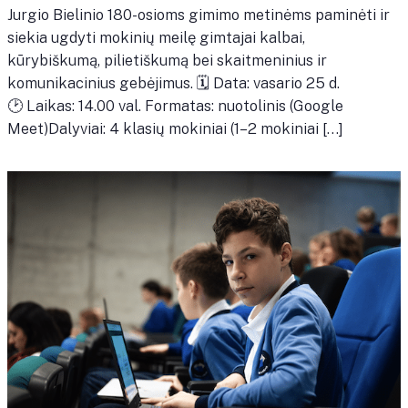
Jurgio Bielinio 180-osioms gimimo metinėms paminėti ir
siekia ugdyti mokinių meilę gimtajai kalbai,
kūrybiškumą, pilietiškumą bei skaitmeninius ir
komunikacinius gebėjimus. 🗓 Data: vasario 25 d.
🕑 Laikas: 14.00 val. Formatas: nuotolinis (Google
Meet)Dalyviai: 4 klasių mokiniai (1–2 mokiniai […]