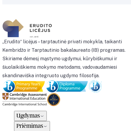
„Erudito“ licėjus – tarptautinė privati mokykla, taikanti
Kembridžo ir Tarptautinio bakalaureato (IB) programas.
Skiriame dėmesį mąstymo ugdymui, kūrybiškumui ir
šiuolaikiškiems mokymo metodams, vadovaudamiesi
skandinaviška integruoto ugdymo filosofija.
Ugdymas
Priėmimas