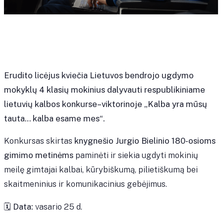
Erudito licėjus kviečia Lietuvos bendrojo ugdymo
mokyklų 4 klasių mokinius dalyvauti respublikiniame
lietuvių kalbos konkurse–viktorinoje
„Kalba yra mūsų
tauta… kalba esame mes“.
Konkursas skirtas
knygnešio Jurgio Bielinio 180-osioms
gimimo metinėms
paminėti ir siekia ugdyti mokinių
meilę gimtajai kalbai, kūrybiškumą, pilietiškumą bei
skaitmeninius ir komunikacinius gebėjimus.
🗓
Data:
vasario 25 d.