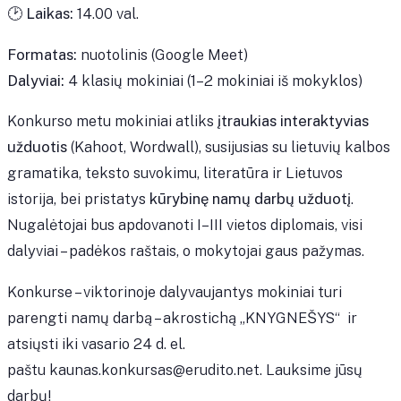
🕑
Laikas:
14.00 val.
Formatas:
nuotolinis (Google Meet)
Dalyviai:
4 klasių mokiniai (1–2 mokiniai iš mokyklos)
Konkurso metu mokiniai atliks
įtraukias interaktyvias
užduotis
(Kahoot, Wordwall), susijusias su lietuvių kalbos
gramatika, teksto suvokimu, literatūra ir Lietuvos
istorija, bei pristatys
kūrybinę namų darbų užduotį
.
Nugalėtojai bus apdovanoti I–III vietos diplomais, visi
dalyviai – padėkos raštais, o mokytojai gaus pažymas.
Konkurse – viktorinoje dalyvaujantys mokiniai turi
parengti namų darbą – akrostichą „KNYGNEŠYS“ ir
atsiųsti iki vasario 24 d. el.
paštu
kaunas.konkursas@erudito.net
. Lauksime jūsų
darbų!