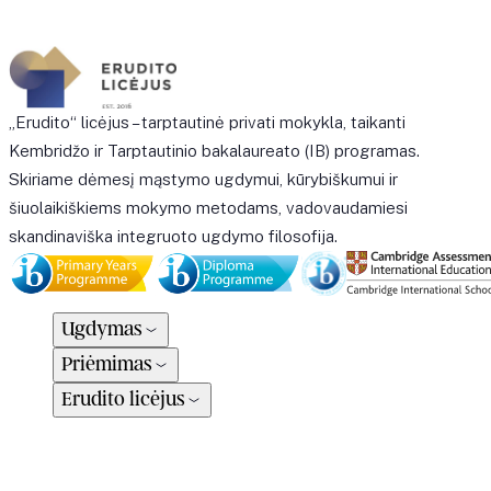
„Erudito“ licėjus – tarptautinė privati mokykla, taikanti
Kembridžo ir Tarptautinio bakalaureato (IB) programas.
Skiriame dėmesį mąstymo ugdymui, kūrybiškumui ir
šiuolaikiškiems mokymo metodams, vadovaudamiesi
skandinaviška integruoto ugdymo filosofija.
Ugdymas
Priėmimas
Erudito licėjus