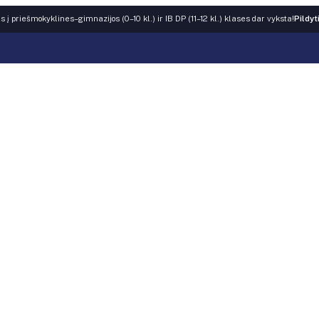
 į priešmokyklines–gimnazijos (0–10 kl.) ir IB DP (11–12 kl.) klases dar vyksta!
Pildyt