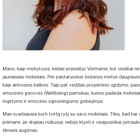
Mano, kaip mokytojos, kelias prasidėjo Vietname, kur visiškai n
jaunaisiais mokiniais. Per pastaruosius šešerius metus daugiaus
kaip antrosios kalbos. Taip pat vedžiau projektinio ugdymo, pasau
emocinės gerovės (Wellbeing) pamokas, kurios padeda mokiniams
mąstymo ir emocinio sąmoningumo gebėjimus.
Man svarbiausia kurti tvirtą ryšį su savo mokiniais. Tikiu, kad kai v
priimami, jie drąsiau rizikuoja, nebijo klysti ir visapusiškai įsitr
tikrasis augimas.