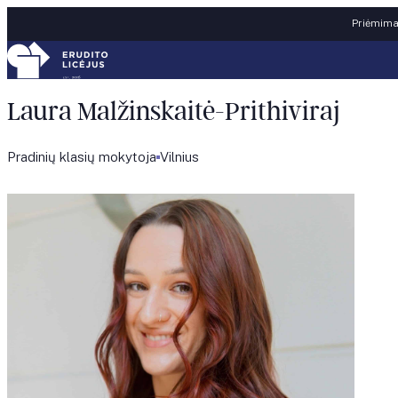
Skip to content
Priėmimas
Laura Malžinskaitė-Prithiviraj
Pradinių klasių mokytoja
Vilnius