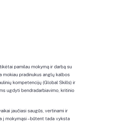
etikėtai pamilau mokymą ir darbą su
ia mokiau pradinukus anglų kalbos
linių kompetencijų (Global Skills) ir
 ugdyti bendradarbiavimo, kritinio
aikai jaučiasi saugūs, vertinami ir
aukia į mokymąsi – būtent tada vyksta