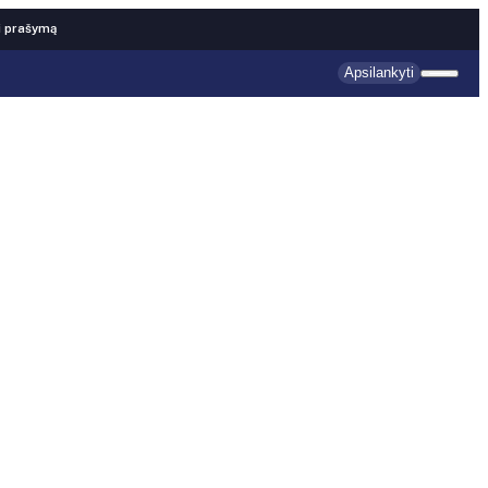
i prašymą
Apsilankyti